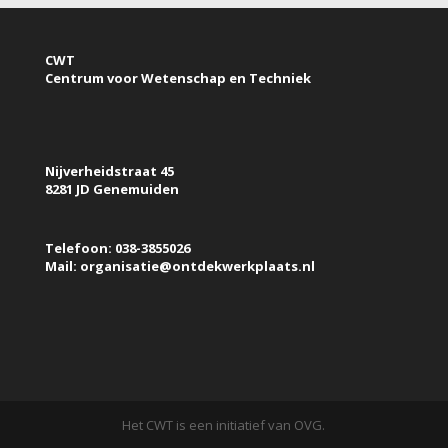
CWT
Centrum voor Wetenschap en Techniek
Nijverheidstraat 45
8281 JD Genemuiden
Telefoon: 038-3855026
Mail: organisatie@ontdekwerkplaats.nl
Het CWT is een initiatief van OVG.